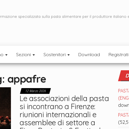
ormazione specializzata sulla pasta alimentare per il produttore italiano 
mo
Sezioni
Sostenitori
Download
Registrati
g:
appafre
D
PAST
12 Marzo 2026
Le associazioni della pasta
(ENGL
si incontrano a Firenze:
down
riunioni internazionali e
PASTA
assemblee di settore a
(52,5