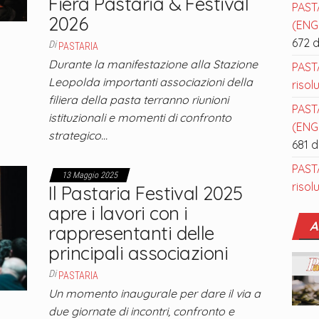
Fiera Pastaria & Festival
PAST
2026
(ENGL
672 
Di
PASTARIA
Durante la manifestazione alla Stazione
PAST
Leopolda importanti associazioni della
risol
filiera della pasta terranno riunioni
PAST
istituzionali e momenti di confronto
(ENGL
strategico…
681 
PAST
13 Maggio 2025
risol
Il Pastaria Festival 2025
apre i lavori con i
A
rappresentanti delle
principali associazioni
Di
PASTARIA
Un momento inaugurale per dare il via a
due giornate di incontri, confronto e